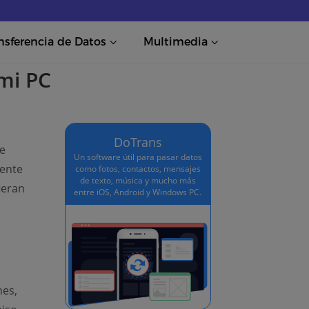
nsferencia de Datos
Multimedia
mi PC
DoTrans
e
Un software útil para pasar datos
mente
como fotos, contactos, mensajes
de texto, música y mucho más
ieran
entre iOS, Android y Windows PC.
new window)
nes,