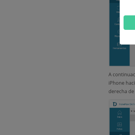
A continuac
iPhone haci
derecha de l