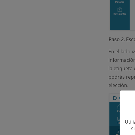
Paso 2. Esc
En el lado 
información
la etiqueta
podrás repr
elección.
Util
s