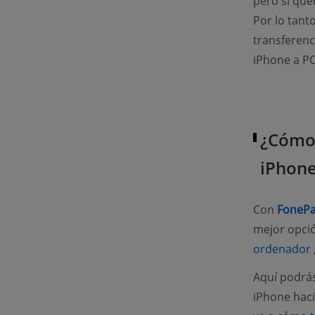
pero si que
Por lo tant
transferenc
iPhone a P
¿Cómo 
iPhone
Con
FonePa
mejor opci
ordenador
Aquí podrás
iPhone haci