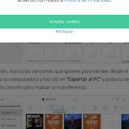
acuerdo con nuestra
Política de Privacidad
.
Aceptar cookies
Rechazar
ión, marca las canciones que quieres para extraer desde el
a la computadora y haz clic en
“Exportar al PC”
o pulsa la te
a canción para realizar la transferencia.