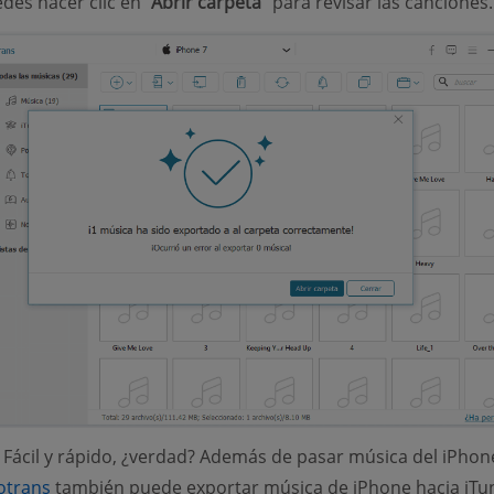
edes hacer clic en
“Abrir carpeta”
para revisar las canciones.
 Fácil y rápido, ¿verdad? Además de pasar música del iPhon
(opens new window)
otrans
también puede exportar música de iPhone hacia iTu