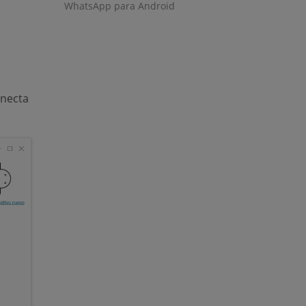
ndow)
WhatsApp para Android
onecta