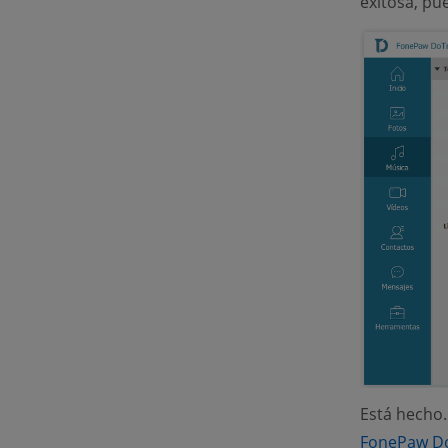
exitosa, pu
Está hecho.
FonePaw D