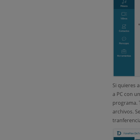
Si quieres 
a PC con un 
programa. 
archivos. S
tranferenci