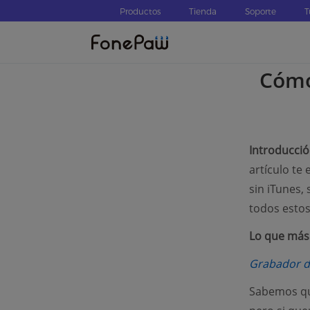
Productos
Tienda
Soporte
T
Cómo
Introducci
artículo te
sin iTunes,
todos estos 
Lo que más 
Grabador de
Sabemos que