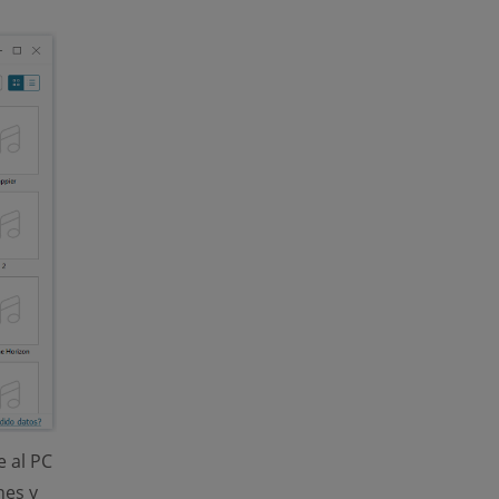
e al PC
nes y