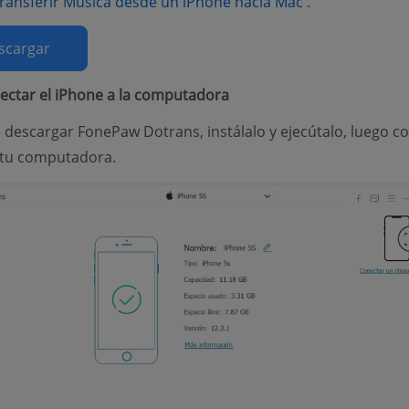
(opens new wi
transferir Música desde un iPhone hacia Mac
.
scargar
ectar el iPhone a la computadora
descargar FonePaw Dotrans, instálalo y ejecútalo, luego c
 tu computadora.