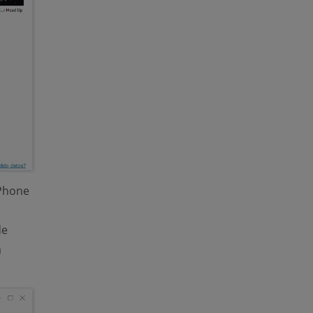
iPhone
de
a