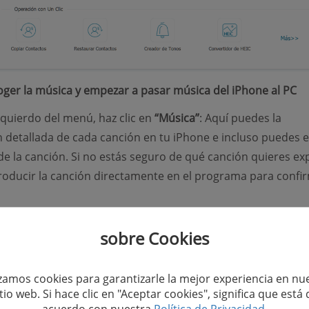
oger la música y empezar a pasar música del iPhone al PC
izquierdo del menú, haz clic en
“Música”
: Aquí puedes la
 detallada de cada canción en tu iPhone e incluso puedes e
 de la canción. Si no estás seguro de qué canción quieres ex
oducir la canción directamente en el programa para confir
sobre Cookies
izamos cookies para garantizarle la mejor experiencia en nu
itio web. Si hace clic en "Aceptar cookies", significa que está 