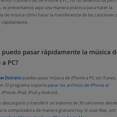
remos transferirlas de iPhone a PC, no no tenemos tal perm
o, te presentamos aquí una manera práctica para hacer la
ia de música cómo hacer la transferencia de las canciones 
C rápidamente.
puedo pasar rápidamente la música d
 a PC?
(opens new window)
w Dotrans
puedes pasar música de iPhone a PC sin iTunes, 
ón. El programa soporta
pasar los archivos de iPhone al
(opens new window)
, iPhone, iPad, iPod y Android.
 descargarlo y transferir un máximo de 30 canciones desde
a la computadora de manera gratuita hoy. Si usas Mac, por