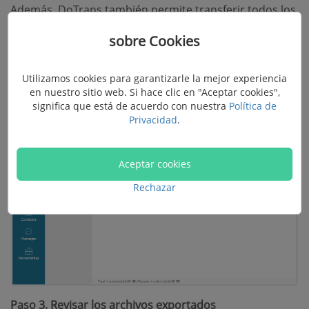
Además, DoTrans también permite transferir todos los
archivos a la vez.
sobre Cookies
En la interfaz principal (Inicio), clica en “
Dispositivo a
PC
”. Luego, presiona “
Iniciar
” y la transferencia de
Utilizamos cookies para garantizarle la mejor experiencia
en nuestro sitio web. Si hace clic en "Aceptar cookies",
datos empieza rápidamente.
significa que está de acuerdo con nuestra
Política de
Privacidad
.
Aceptar cookies
Rechazar
Paso 3. Revisar los archivos exportados