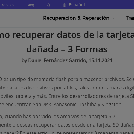
Español
utoriales
Blog
Recuperación & Reparación
Tra
o recuperar datos de la tarjet
dañada – 3 Formas
by Daniel Fernández Garrido, 15.11.2021
SD es un tipo de memoria flash para almacenar archivos. Se 
e para los dispositivos portátiles, tales como cámaras digit
óviles, tableta y más. Entre los desarrolladores de tarjeta 
se encuentran SanDisk, Panasonic, Toshiba y Kingston.
, cuando has borrado los archivos de la tarjeta SD
ente o deseas recuperar datos desde una tarjeta SD dañad
 hacer? En este artículo, te presentamos 3 maneras para s