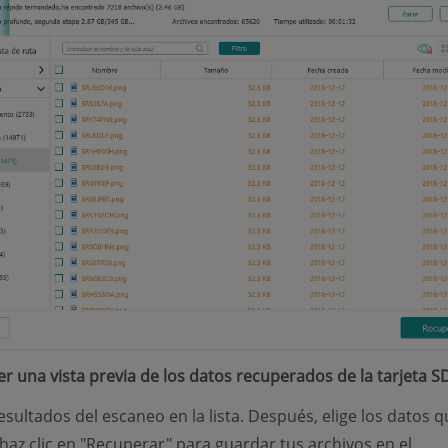
er una vista previa de los datos recuperados de la tarjeta S
esultados del escaneo en la lista. Después, elige los datos q
 haz clic en "Recuperar" para guardar tus archivos en el