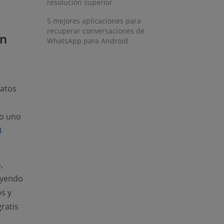
resolución superior
5 mejores aplicaciones para
recuperar conversaciones de
on
WhatsApp para Android
atos
ns new window)
o uno
B
,
uyendo
os y
ratis