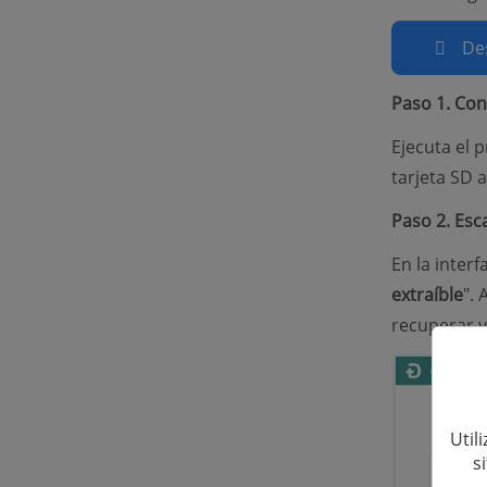
De
Paso 1. Con
Ejecuta el
tarjeta SD 
Paso 2. Esc
En la interf
extraíble
". 
recuperar y
Util
s