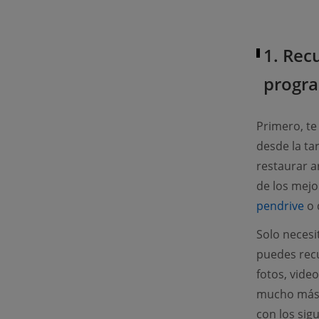
1. Rec
progr
Primero, t
desde la ta
restaurar a
de los mejo
(o
pendrive
o 
Solo necesi
puedes recu
fotos, video
mucho más. 
con los sig