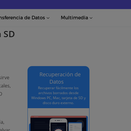
nsferencia de Datos
Multimedia
a SD
Recuperación de
sirve
Datos
ales,
Recuperar fácilmente los
archivos borrados desde
SD
Windows PC, Mac, tarjeta de SD y
disco duro externo.
a,
alvar