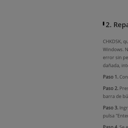
2. Rep
CHKDSK, que
Windows. No
error sin p
dañada, int
Paso 1.
Cone
Paso 2.
Pres
barra de b
Paso 3.
Ingr
pulsa "Enter
Paso 4.
Se e