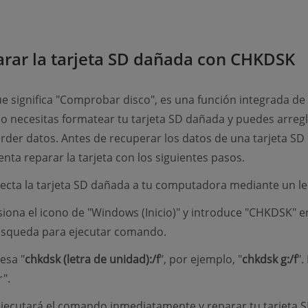
arar la tarjeta SD dañada con CHKDSK
 significa "Comprobar disco", es una función integrada de
 necesitas formatear tu tarjeta SD dañada y puedes arregl
erder datos. Antes de recuperar los datos de una tarjeta SD
enta reparar la tarjeta con los siguientes pasos.
cta la tarjeta SD dañada a tu computadora mediante un le
iona el icono de "Windows (Inicio)" y introduce "CHKDSK" en
úsqueda para ejecutar comando.
esa "
chkdsk (letra de unidad):/f
", por ejemplo, "
chkdsk g:/f
".
".
jecutará el comando inmediatamente y reparar tu tarjeta 