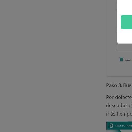
Paso 3. Bus
Por defecto
deseados de
más tiempo