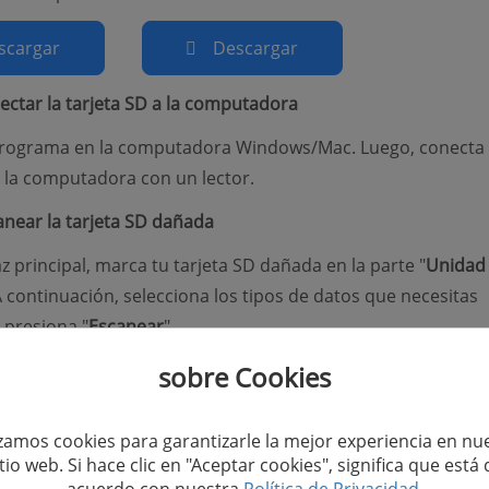
scargar
Descargar
ectar la tarjeta SD a la computadora
 programa en la computadora Windows/Mac. Luego, conecta 
a la computadora con un lector.
anear la tarjeta SD dañada
az principal, marca tu tarjeta SD dañada en la parte "
Unidad
A continuación, selecciona los tipos de datos que necesitas
 presiona "
Escanear
".
sobre Cookies
izamos cookies para garantizarle la mejor experiencia en nu
itio web. Si hace clic en "Aceptar cookies", significa que está 