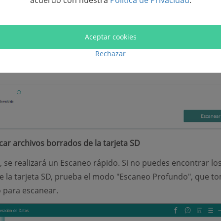
acuerdo con nuestra
Política de Privacidad
.
Aceptar cookies
Rechazar
car archivos borrados de la tarjeta SD
, se realizará un Escaneo rápido. Si no puedes encontrar lo
 la tarjeta SD, prueba el modo "Escaneo Profundo", que t
 para escanear.