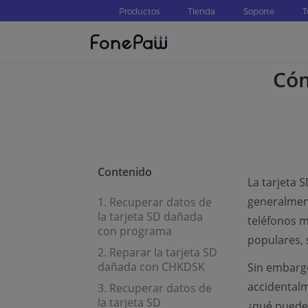
Productos
Tienda
Soporte
T
Cóm
Contenido
La tarjeta 
generalment
1. Recuperar datos de
la tarjeta SD dañada
teléfonos m
con programa
populares, 
2. Reparar la tarjeta SD
dañada con CHKDSK
Sin embargo
accidentalm
3. Recuperar datos de
la tarjeta SD
¿qué puedes