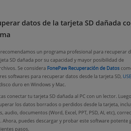
uperar datos de la tarjeta SD dañada c
ama
e recomendamos un programa profesional para recuperar d
rjeta SD dañada por su capacidad y mayor posibilidad de
(ope
rchivos. Se considera
FonePaw Recuperación de Datos
com
res softwares para recuperar datos desde la tarjeta SD,
US
pens new window)
disco duro en Windows y Mac.
tas conectar tu tarjeta SD dañada al PC con un lector. Luego
perar los datos borrados o perdidos desde la tarjeta, incl
s, audio, documentos (Word, Excel, PPT, PSD, AI, etc), corre
Ahora, puedes descargar y probar este software potente g
uientes pasos.