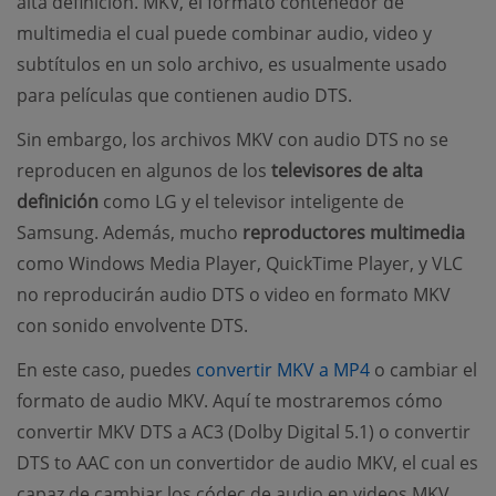
alta definición. MKV, el formato contenedor de
multimedia el cual puede combinar audio, video y
subtítulos en un solo archivo, es usualmente usado
para películas que contienen audio DTS.
Sin embargo, los archivos MKV con audio DTS no se
reproducen en algunos de los
televisores de alta
definición
como LG y el televisor inteligente de
Samsung. Además, mucho
reproductores multimedia
como Windows Media Player, QuickTime Player, y VLC
no reproducirán audio DTS o video en formato MKV
con sonido envolvente DTS.
(opens new w
En este caso, puedes
convertir MKV a MP4
o cambiar el
formato de audio MKV. Aquí te mostraremos cómo
convertir MKV DTS a AC3 (Dolby Digital 5.1) o convertir
DTS to AAC con un convertidor de audio MKV, el cual es
capaz de cambiar los códec de audio en videos MKV.