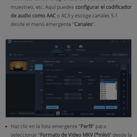
muestreo, etc. Aquí puedes
configurar el codificador
de audio como AAC
o AC3 y escoge canales 5.1
desde el menú emergente “
Canales
”.
Haz clic en la lista emergente “
Perfil
” para
seleccionar “
Formato de Video MKV (*mkv)
” desde la