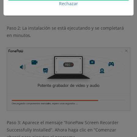
Rechazar
Paso 2: La instalación se está ejecutando y se completará
en minutos.
Paso 3: Aparece el mensaje “FonePaw Screen Recorder
Successfully Installed”. Ahora haga clic en “Comenzar