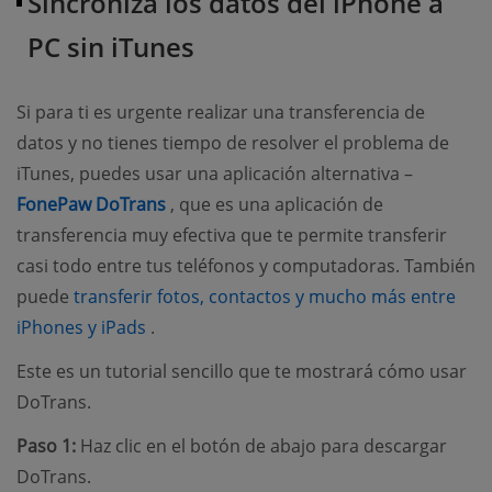
Sincroniza los datos del iPhone a
PC sin iTunes
Si para ti es urgente realizar una transferencia de
datos y no tienes tiempo de resolver el problema de
iTunes, puedes usar una aplicación alternativa –
(opens new window)
FonePaw DoTrans
, que es una aplicación de
transferencia muy efectiva que te permite transferir
casi todo entre tus teléfonos y computadoras. También
puede
transferir fotos, contactos y mucho más entre
(opens new window)
iPhones y iPads
.
Este es un tutorial sencillo que te mostrará cómo usar
DoTrans.
Paso 1:
Haz clic en el botón de abajo para descargar
DoTrans.