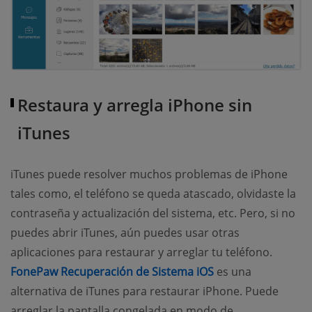
Restaura y arregla iPhone sin
iTunes
iTunes puede resolver muchos problemas de iPhone
tales como, el teléfono se queda atascado, olvidaste la
contraseña y actualización del sistema, etc. Pero, si no
puedes abrir iTunes, aún puedes usar otras
aplicaciones para restaurar y arreglar tu teléfono.
(opens new windo
FonePaw Recuperación de Sistema iOS
es una
alternativa de iTunes para restaurar iPhone. Puede
arreglar la pantalla congelada en modo de