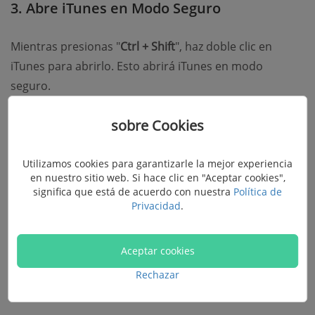
3. Abre iTunes en Modo Seguro
Mientras presionas "
Ctrl + Shift
", haz doble clic en
iTunes para abrirlo. Esto abrirá iTunes en modo
seguro.
sobre Cookies
4. Vuelve a configurar el Firewall del
Sistema
Utilizamos cookies para garantizarle la mejor experiencia
en nuestro sitio web. Si hace clic en "Aceptar cookies",
Es probable que tu iTunes esté restringida por
significa que está de acuerdo con nuestra
Política de
Windows Firewall. Intenta volver a configurar tu
Privacidad
.
Firewall.
Aceptar cookies
Paso 1:
Abre la barra de búsqueda en Barra de
herramientas e introduce "
Windows Defender Firewall
"
Rechazar
y presiona Enter.