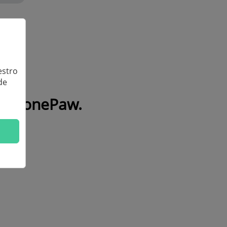
estro
de
 de FonePaw.