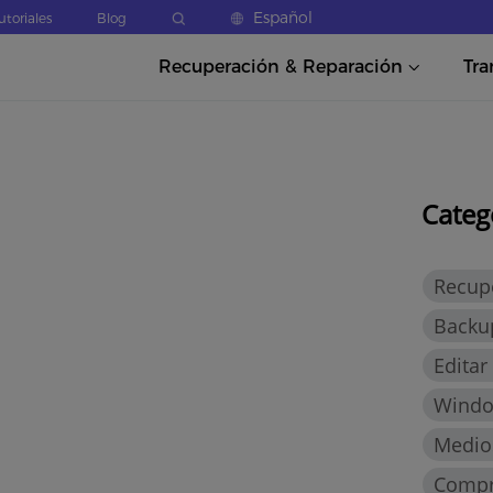
Español
utoriales
Blog
Recuperación & Reparación
Tra
Categ
Recup
Backu
Editar
Windo
Medios
Compr