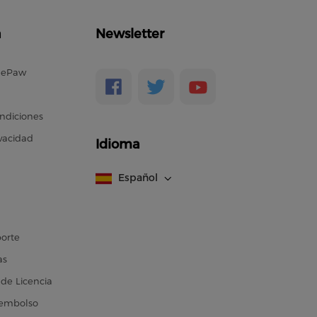
a
Newsletter
nePaw
ndiciones
ivacidad
Idioma
Español
porte
as
de Licencia
eembolso