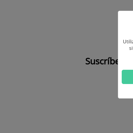
Util
s
Suscríbete 