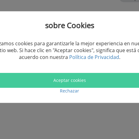
sobre Cookies
<
>
izamos cookies para garantizarle la mejor experiencia en nu
itio web. Si hace clic en "Aceptar cookies", significa que está 
acuerdo con nuestra
Política de Privacidad
.
para recibir las últimas noticias
Aceptar cookies
Rechazar
Suscribir