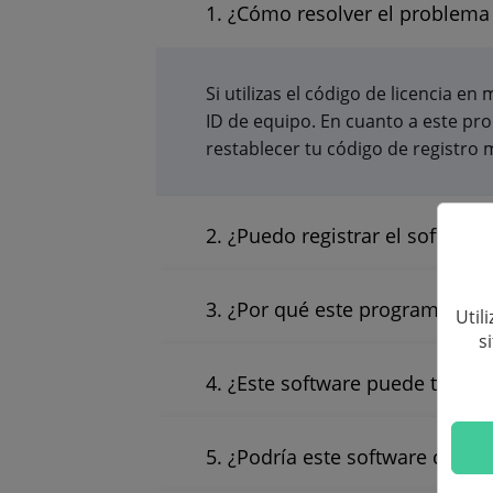
1. ¿Cómo resolver el problema 
Si utilizas el código de licencia e
ID de equipo. En cuanto a este pro
restablecer tu código de registro
2. ¿Puedo registrar el softwar
3. ¿Por qué este programa no 
Util
s
4. ¿Este software puede tomar
5. ¿Podría este software conve