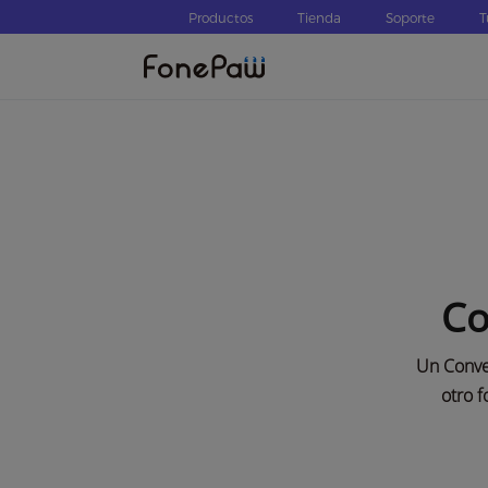
Productos
Tienda
Soporte
T
Co
Un Conver
otro f