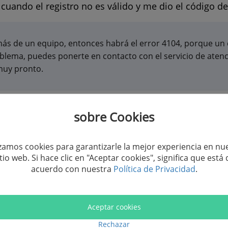
cuando el registro no es válido y me dio el código de
n más de un equipo, entonces habrá el error 4104, porque un 
blema, puedes ponerte en contacto con el servicio de atenci
 muy pronto.
e en un otro ordenador nuevo?
sobre Cookies
puede cargar archivos que necesito?
izamos cookies para garantizarle la mejor experiencia en nu
itio web. Si hace clic en "Aceptar cookies", significa que está 
acuerdo con nuestra
Política de Privacidad
.
 una instantánea de una reproducción de vídeo? ¿Y 
Aceptar cookies
rtir mi DVD a otros formatos?
Rechazar