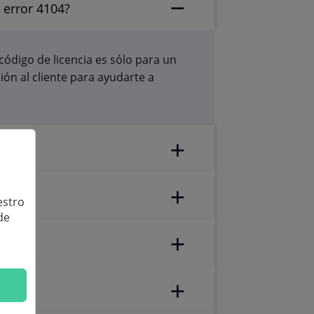
 error 4104?
código de licencia es sólo para un
ón al cliente para ayudarte a
estro
de
cómo?