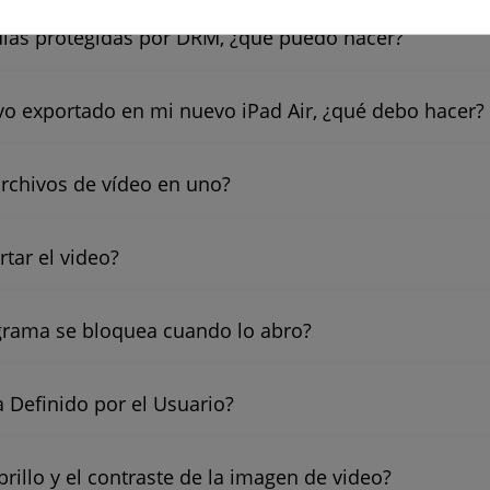
culas protegidas por DRM, ¿qué puedo hacer?
hivo exportado en mi nuevo iPad Air, ¿qué debo hacer?
rchivos de vídeo en uno?
tar el video?
grama se bloquea cuando lo abro?
 Definido por el Usuario?
rillo y el contraste de la imagen de video?