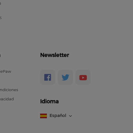
a
s
a
Newsletter
nePaw
ndiciones
ivacidad
Idioma
Español