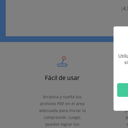
(
4.
Util
s
Fácil de usar
Arrastra y suelta tus
archivos PDF en el área
adecuada para iniciar la
p
compresión. Luego,
p
puedes lograr tus