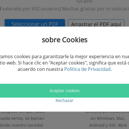
Gratis
3
valorado por 432 usuarios) Muchas gracias por tu valoraci
Seleccionar un PDF
Arrastrar el PDF aquí
sobre Cookies
izamos cookies para garantizarle la mejor experiencia en nu
itio web. Si hace clic en "Aceptar cookies", significa que está 
acuerdo con nuestra
Política de Privacidad
.
Seguro
100%
Compactibles
Aceptar cookies
Todos los archivos
Sirve como un compres
Rechazar
cargados están bien
de PDF gratis online y
rotegidos sin que nadie
funciona perfectamen
ueda verlos. Se borran
en Windows, Mac,
desde nuestro servidor
Android y iOS. Abre