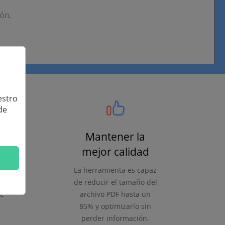
ón.
estro
de
Mantener la
mejor calidad
or
La herramienta es capaz
de reducir el tamaño del
te
archivo PDF hasta un
85% y optimizarlo sin
perder información.