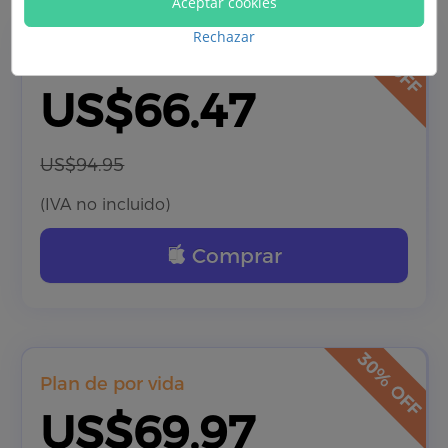
Aceptar cookies
Rechazar
Plan de 1 año
US$66.47
US$94.95
(IVA no incluido)
Comprar
Plan de por vida
US$69.97