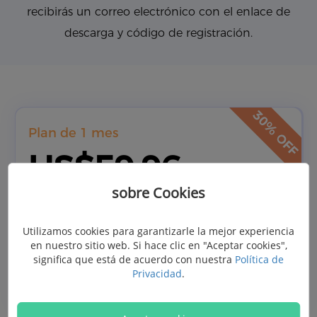
recibirás un correo electrónico con el enlace de
descarga y código de registración.
Plan de 1 mes
US$59.96
sobre Cookies
US$85.65
Utilizamos cookies para garantizarle la mejor experiencia
(IVA no incluido)
en nuestro sitio web. Si hace clic en "Aceptar cookies",
significa que está de acuerdo con nuestra
Política de
Comprar
Privacidad
.