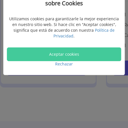
sobre Cookies
1 mes / 1 Mac
1
Utilizamos cookies para garantizarle la mejor experiencia
en nuestro sitio web. Si hace clic en "Aceptar cookies",
Renovación automática
R
significa que está de acuerdo con nuestra
Política de
Cancelar en cualquier tiempo
C
Privacidad
.
1 mes de actualizaciones gratis
1
Aceptar cookies
Rechazar
Comprar