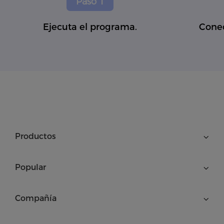
Paso 1
Ejecuta el programa.
Conec
Productos
Popular
Compañía