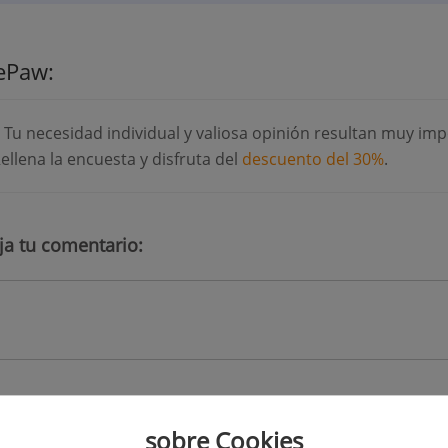
ePaw:
Tu necesidad individual y valiosa opinión resultan muy imp
ellena la encuesta y disfruta del
descuento del 30%
.
ja tu comentario:
sobre Cookies