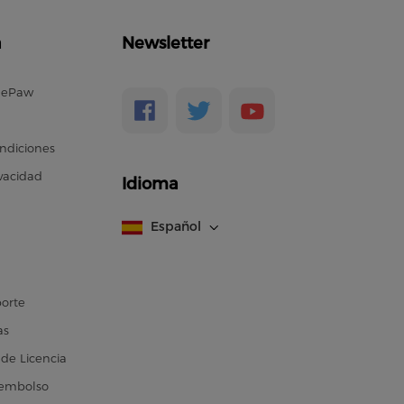
a
Newsletter
nePaw
ndiciones
ivacidad
Idioma
Español
porte
as
de Licencia
eembolso