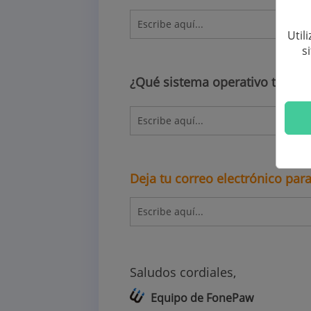
Util
s
¿Qué sistema operativo tiene t
Deja tu correo electrónico par
Saludos cordiales,
Equipo de FonePaw